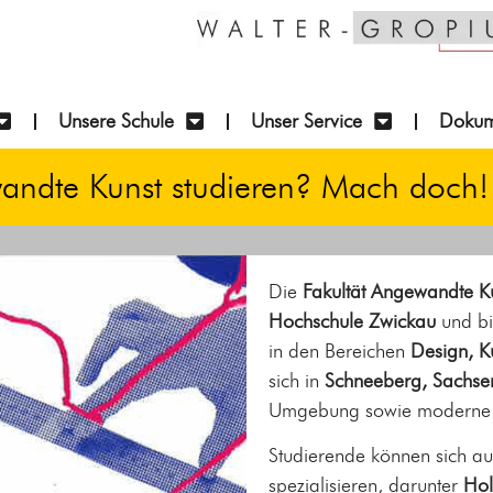
Unsere Schule
Unser Service
Dokum
andte Kunst studieren? Mach doch!
Die
Fakultät Angewandte K
Hochschule Zwickau
und bi
in den Bereichen
Design, Ku
sich in
Schneeberg, Sachse
Umgebung sowie moderne A
Studierende können sich au
spezialisieren, darunter
Hol